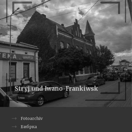
Stryj und Iwano-Frankiwsk
Fotoarchiv
Бибрка