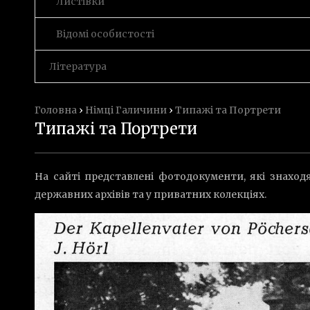
Листівки
Відомі особистості
Література
Головна
›
Німці Галичини
›
Типажі та Портрети
Типажі та Портрети
На сайті представлені фотодокументи, які знаход
державних архівів та у приватних колекціях.