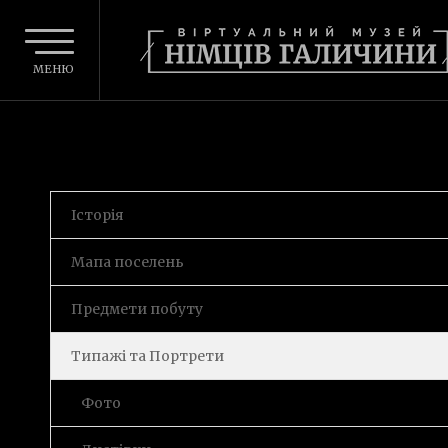
МЕНЮ
Історія
Мапа поселень
Предмети побуту
Типажі та Портрети
Фото